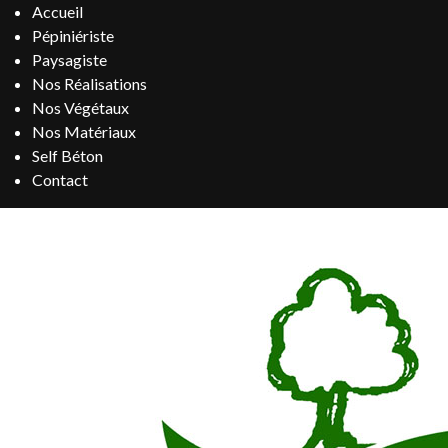
Accueil
Pépiniériste
Paysagiste
Nos Réalisations
Nos Végétaux
Nos Matériaux
Self Béton
Contact