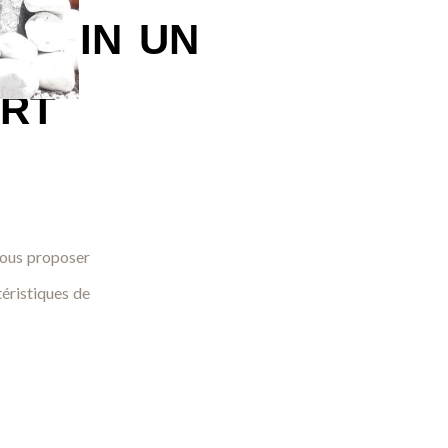
ardin un
art
 vous proposer
éristiques de