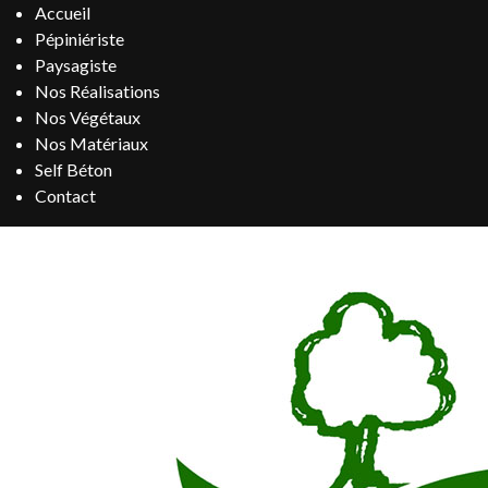
Accueil
Pépiniériste
Paysagiste
Nos Réalisations
Nos Végétaux
Nos Matériaux
Self Béton
Contact