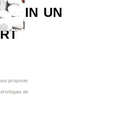
ardin un
art
 vous proposer
éristiques de