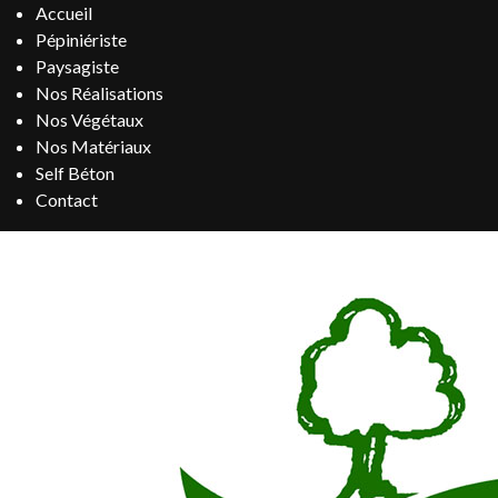
Accueil
Pépiniériste
Paysagiste
Nos Réalisations
Nos Végétaux
Nos Matériaux
Self Béton
Contact