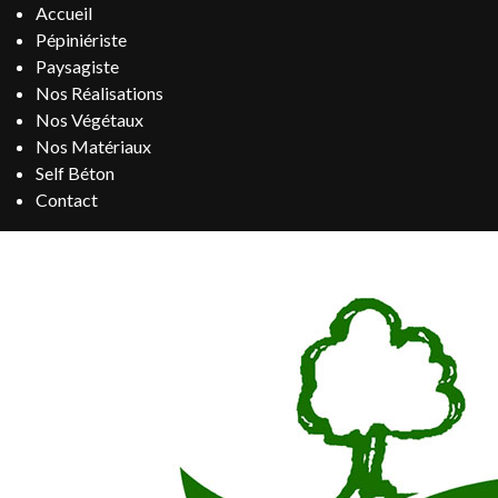
Accueil
Pépiniériste
Paysagiste
Nos Réalisations
Nos Végétaux
Nos Matériaux
Self Béton
Contact